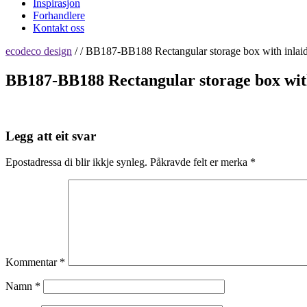
Inspirasjon
Forhandlere
Kontakt oss
ecodeco design
/ / BB187-BB188 Rectangular storage box with inlai
BB187-BB188 Rectangular storage box wit
Legg att eit svar
Epostadressa di blir ikkje synleg.
Påkravde felt er merka
*
Kommentar
*
Namn
*