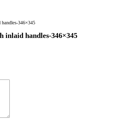
d handles-346×345
h inlaid handles-346×345