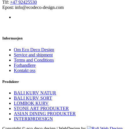
Tlf:
+47 92425530
Epost: info@ecodeco-design.com
Informasjon
Om Eco Deco Design
Service and shipment
Terms and Conditions
Forhandlere
Kontakt oss
Produkter
BALI KURV NATUR
BALI KURV SORT
LOMBOK KURV
STONE ART PRODUKTER
ASIAN DINING PRODUKTER
INTERIØRDESIGN
Copyright © eco deco design | WebDesign by